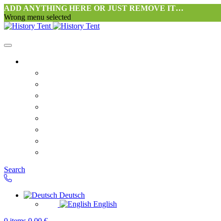
ADD ANYTHING HERE OR JUST REMOVE IT…
Wrong menu selected
Startseite-alt
Philosophie Zeltwerkstatt Halang
FAQ
Kontakt
Downloads
AGB
Datenschutzerklärung
Widerrufsrecht
Versand & Zahlung
Search
Deutsch
English
0
items
0,00
€