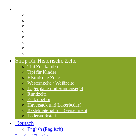
Startseite-alt
Philosophie Zeltwerkstatt Halang
FAQ
Kontakt
Downloads
AGB
Datenschutzerklärung
Versand & Zahlung
Widerrufsrecht
Shop für Historische Zelte
Tipi Zelt kaufen
Tipi für Kinder
Historische Zelte
Westernzelte / Weißzelte
Lagerplane und Sonnensegel
Rundzelte
Zeltzubehör
Haversack und Lagerbedarf
Bastelmaterial für Reenactment
Lederwerkstatt
Deutsch
English
(
Englisch
)