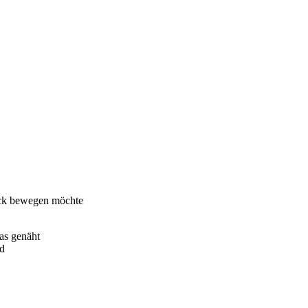
ack bewegen möchte
as genäht
nd