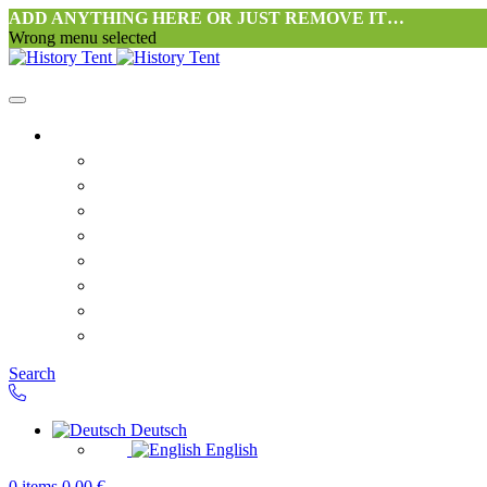
ADD ANYTHING HERE OR JUST REMOVE IT…
Wrong menu selected
Startseite-alt
Philosophie Zeltwerkstatt Halang
FAQ
Kontakt
Downloads
AGB
Datenschutzerklärung
Widerrufsrecht
Versand & Zahlung
Search
Deutsch
English
0
items
0,00
€