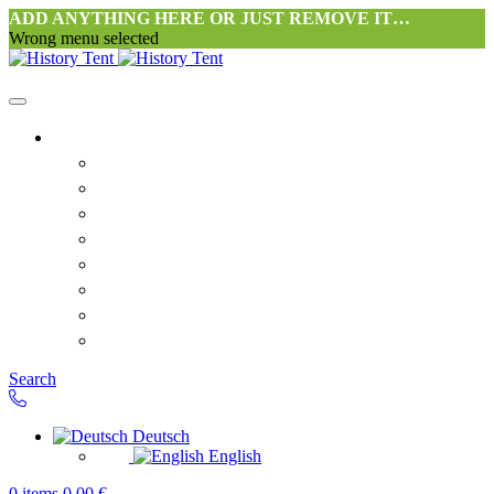
ADD ANYTHING HERE OR JUST REMOVE IT…
Wrong menu selected
Startseite-alt
Philosophie Zeltwerkstatt Halang
FAQ
Kontakt
Downloads
AGB
Datenschutzerklärung
Widerrufsrecht
Versand & Zahlung
Search
Deutsch
English
0
items
0,00
€