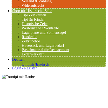
Versand & Zahlung
Widerrufsrecht
Shop für Historische Zelte
Tipi Zelt kaufen
Tipi für Kinder
Historische Zelte
Westernzelte / Weißzelte
Lagerplane und Sonnensegel
Rundzelte
Zeltzubehör
Haversack und Lagerbedarf
Bastelmaterial für Reenactment
Lederwerkstatt
Deutsch
English
(
Englisch
)
Login / Register
Tourtipi mit Haube
435,00
€
–
695,00
€
Select options
Search
Beginnen Sie mit der Eingabe, um die gewünschten Produkte