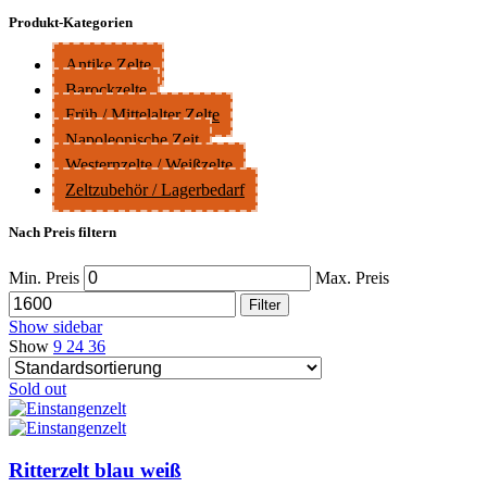
Produkt-Kategorien
Antike Zelte
Barockzelte
Früh / Mittelalter Zelte
Napoleonische Zeit
Westernzelte / Weißzelte
Zeltzubehör / Lagerbedarf
Nach Preis filtern
Min. Preis
Max. Preis
Filter
Show sidebar
Show
9
24
36
Sold out
Ritterzelt blau weiß