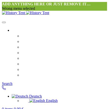
ADD ANYTHING HERE OR JUST REMOVE IT…
Wrong menu selected
Startseite-alt
Philosophie Zeltwerkstatt Halang
FAQ
Kontakt
Downloads
AGB
Datenschutzerklärung
Widerrufsrecht
Versand & Zahlung
Search
Deutsch
English
0
items
0,00
€