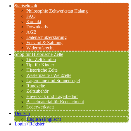
Startseite-alt
Philosophie Zeltwerkstatt Halang
FAQ
Kontakt
Downloads
AGB
Datenschutzerklärung
Versand & Zahlung
Widerrufsrecht
Shop für Historische Zelte
Tipi Zelt kaufen
Tipi für Kinder
Historische Zelte
Westernzelte / Weißzelte
Lagerplane und Sonnensegel
Rundzelte
Zeltzubehör
Haversack und Lagerbedarf
Bastelmaterial für Reenactment
Lederwerkstatt
Deutsch
English
(
Englisch
)
Login / Register