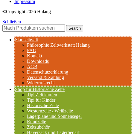
Impressum
©Copyright 2026 Halang
Schließen
Search
Startseite-alt
Philosophie Zeltwerkstatt Halang
FAQ
Kontakt
Downloads
AGB
Datenschutzerklärung
Versand & Zahlung
Widerrufsrecht
Shop für Historische Zelte
Tipi Zelt kaufen
Tipi für Kinder
Historische Zelte
Westernzelte / Weißzelte
Lagerplane und Sonnensegel
Rundzelte
Zeltzubehör
Haversack und Lagerbedarf