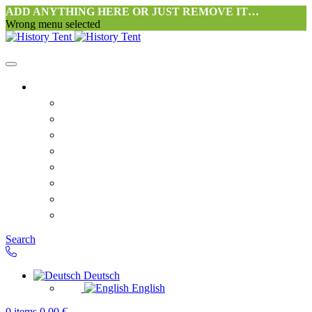
ADD ANYTHING HERE OR JUST REMOVE IT…
Wrong menu selected
Startseite-alt
Philosophie Zeltwerkstatt Halang
FAQ
Kontakt
Downloads
AGB
Datenschutzerklärung
Widerrufsrecht
Versand & Zahlung
Search
Deutsch
English
0
items
0,00
€