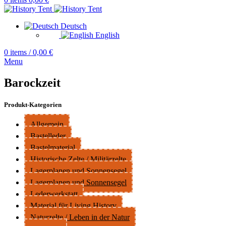
Deutsch
English
0
items
/
0,00
€
Menu
Barockzeit
Produkt-Kategorien
Allgemein
Bastelleder
Bastelmaterial
Historische Zelte / Militärzelte
Lagerplanen und Sonnensegel
Lagerplanen und Sonnensegel
Lederwerkstatt
Material für Living History
Naturzelte / Leben in der Natur