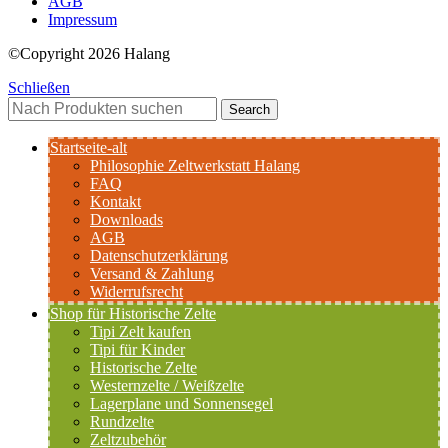
AGB
Impressum
©Copyright 2026 Halang
Schließen
Search
Startseite-alt
Philosophie Zeltwerkstatt Halang
FAQ
Kontakt
Downloads
AGB
Datenschutzerklärung
Versand & Zahlung
Widerrufsrecht
Shop für Historische Zelte
Tipi Zelt kaufen
Tipi für Kinder
Historische Zelte
Westernzelte / Weißzelte
Lagerplane und Sonnensegel
Rundzelte
Zeltzubehör