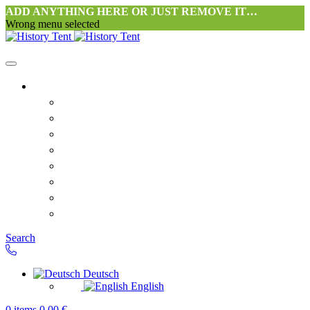
ADD ANYTHING HERE OR JUST REMOVE IT…
Wrong menu selected
Startseite-alt
Philosophie Zeltwerkstatt Halang
FAQ
Kontakt
Downloads
AGB
Datenschutzerklärung
Widerrufsrecht
Versand & Zahlung
Search
Deutsch
English
0
items
0,00
€