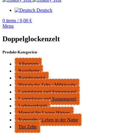
Deutsch
0
items
/
0,00
€
Menu
Doppelglockenzelt
Produkt-Kategorien
Allgemein
Bastelleder
Bastelmaterial
Historische Zelte / Militärzelte
Lagerplanen und Sonnensegel
Lagerplanen und Sonnensegel
Lederwerkstatt
Material für Living History
Naturzelte / Leben in der Natur
Tipi Zelte