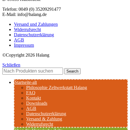
Telefon: 0049 (0) 35209291477
E-Mail: info@halang.de
Versand und Zahlungen
Widerrufsrecht
Datenschutzerklärung
AGB
Impressum
©Copyright 2026 Halang
Schließen
Search
Startseite-alt
Philosophie Zeltwerkstatt Halang
FAQ
Kontakt
Downloads
AGB
Datenschutzerklärung
Versand & Zahlung
Widerrufsrecht