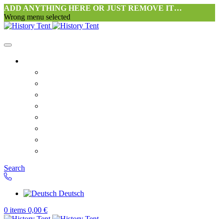
ADD ANYTHING HERE OR JUST REMOVE IT…
Wrong menu selected
Startseite-alt
Philosophie Zeltwerkstatt Halang
FAQ
Kontakt
Downloads
AGB
Datenschutzerklärung
Widerrufsrecht
Versand & Zahlung
Search
Deutsch
0
items
0,00
€