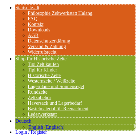
Startseite-alt
Philosophie Zeltwerkstatt Halang
FAQ
Kontakt
Downloads
AGB
Datenschutzerklärung
Versand & Zahlung
Widerrufsrecht
Shop für Historische Zelte
Tipi Zelt kaufen
Tipi für Kinder
Historische Zelte
Westernzelte / Weißzelte
Lagerplane und Sonnensegel
Rundzelte
Zeltzubehör
Haversack und Lagerbedarf
Bastelmaterial für Reenactment
Lederwerkstatt
Deutsch
English
(
Englisch
)
Login / Register