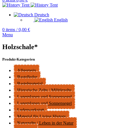
Deutsch
English
0
items
/
0,00
€
Menu
Holzschale*
Produkt-Kategorien
Allgemein
Bastelleder
Bastelmaterial
Historische Zelte / Militärzelte
Lagerplanen und Sonnensegel
Lagerplanen und Sonnensegel
Lederwerkstatt
Material für Living History
Naturzelte / Leben in der Natur