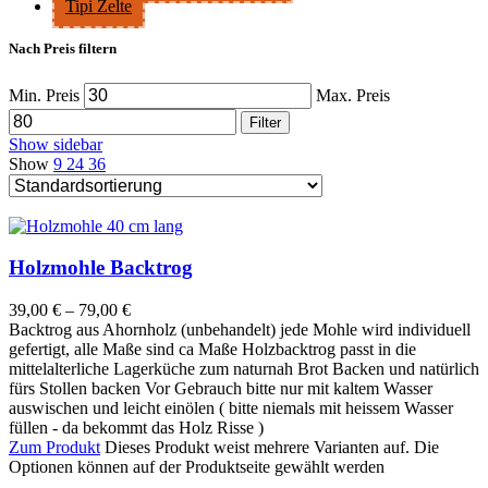
Tipi Zelte
Nach Preis filtern
Min. Preis
Max. Preis
Filter
Show sidebar
Show
9
24
36
Holzmohle Backtrog
39,00
€
–
79,00
€
Backtrog aus Ahornholz (unbehandelt) jede Mohle wird individuell
gefertigt, alle Maße sind ca Maße Holzbacktrog passt in die
mittelalterliche Lagerküche zum naturnah Brot Backen und natürlich
fürs Stollen backen Vor Gebrauch bitte nur mit kaltem Wasser
auswischen und leicht einölen ( bitte niemals mit heissem Wasser
füllen - da bekommt das Holz Risse )
Zum Produkt
Dieses Produkt weist mehrere Varianten auf. Die
Optionen können auf der Produktseite gewählt werden