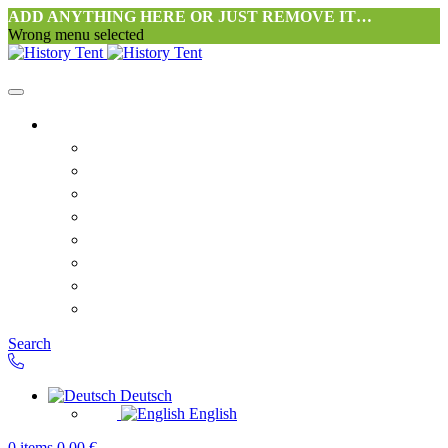
ADD ANYTHING HERE OR JUST REMOVE IT…
Wrong menu selected
Startseite-alt
Philosophie Zeltwerkstatt Halang
FAQ
Kontakt
Downloads
AGB
Datenschutzerklärung
Widerrufsrecht
Versand & Zahlung
Search
Deutsch
English
0
items
0,00
€