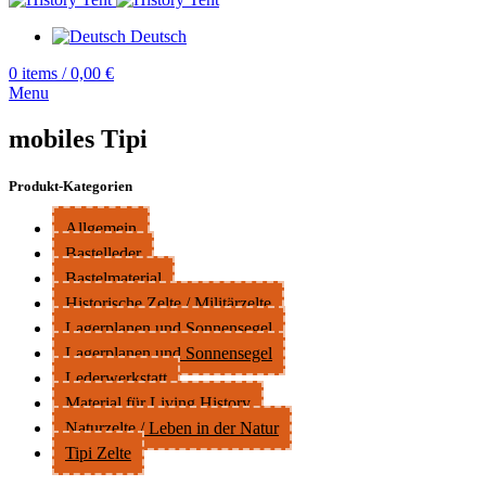
Deutsch
0
items
/
0,00
€
Menu
mobiles Tipi
Produkt-Kategorien
Allgemein
Bastelleder
Bastelmaterial
Historische Zelte / Militärzelte
Lagerplanen und Sonnensegel
Lagerplanen und Sonnensegel
Lederwerkstatt
Material für Living History
Naturzelte / Leben in der Natur
Tipi Zelte