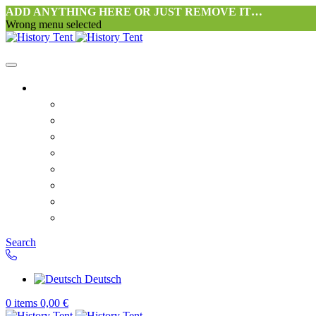
ADD ANYTHING HERE OR JUST REMOVE IT…
Wrong menu selected
Startseite-alt
Philosophie Zeltwerkstatt Halang
FAQ
Kontakt
Downloads
AGB
Datenschutzerklärung
Widerrufsrecht
Versand & Zahlung
Search
Deutsch
0
items
0,00
€