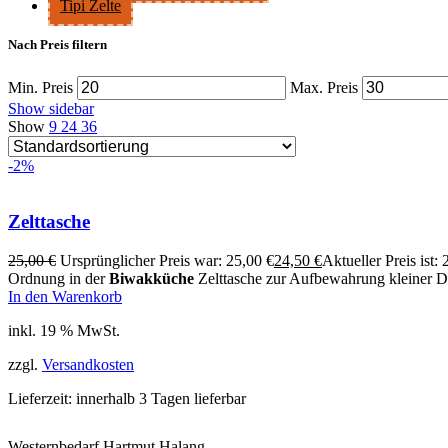
Tipi Zelte
Nach Preis filtern
Min. Preis
Max. Preis
Show sidebar
Show
9
24
36
-2%
Zelttasche
25,00
€
Ursprünglicher Preis war: 25,00 €
24,50
€
Aktueller Preis ist: 
Ordnung in der
Biwakküche
Zelttasche zur Aufbewahrung kleiner D
In den Warenkorb
inkl. 19 % MwSt.
zzgl.
Versandkosten
Lieferzeit:
innerhalb 3 Tagen lieferbar
Westernbedarf Hartmut Halang