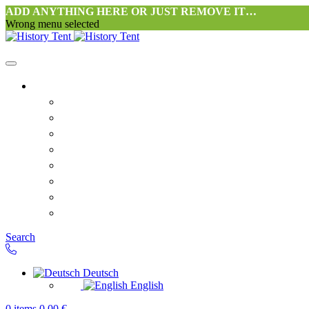
ADD ANYTHING HERE OR JUST REMOVE IT…
Wrong menu selected
Startseite-alt
Philosophie Zeltwerkstatt Halang
FAQ
Kontakt
Downloads
AGB
Datenschutzerklärung
Widerrufsrecht
Versand & Zahlung
Search
Deutsch
English
0
items
0,00
€