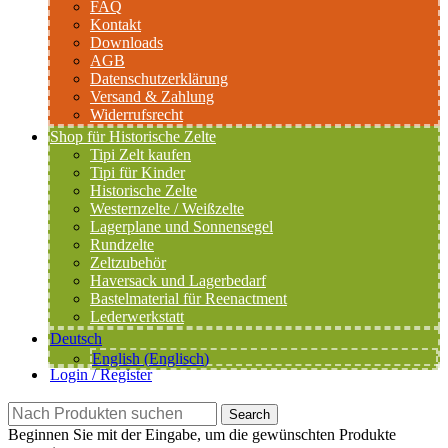
FAQ
Kontakt
Downloads
AGB
Datenschutzerklärung
Versand & Zahlung
Widerrufsrecht
Shop für Historische Zelte
Tipi Zelt kaufen
Tipi für Kinder
Historische Zelte
Westernzelte / Weißzelte
Lagerplane und Sonnensegel
Rundzelte
Zeltzubehör
Haversack und Lagerbedarf
Bastelmaterial für Reenactment
Lederwerkstatt
Deutsch
English
(
Englisch
)
Login / Register
Search
Beginnen Sie mit der Eingabe, um die gewünschten Produkte