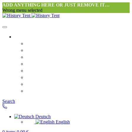
ADD ANYTHING HERE OR JUST REMOVE IT…
Wrong menu selected
Startseite-alt
Philosophie Zeltwerkstatt Halang
FAQ
Kontakt
Downloads
AGB
Datenschutzerklärung
Widerrufsrecht
Versand & Zahlung
Search
Deutsch
English
0
items
0,00
€