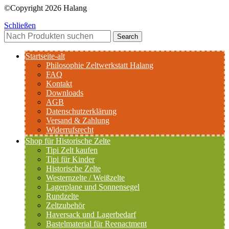
©Copyright 2026 Halang
Schließen
Search
Startseite-alt
Philosophie Zeltwerkstatt Halang
FAQ
Kontakt
Downloads
AGB
Datenschutzerklärung
Versand & Zahlung
Widerrufsrecht
Shop für Historische Zelte
Tipi Zelt kaufen
Tipi für Kinder
Historische Zelte
Westernzelte / Weißzelte
Lagerplane und Sonnensegel
Rundzelte
Zeltzubehör
Haversack und Lagerbedarf
Bastelmaterial für Reenactment