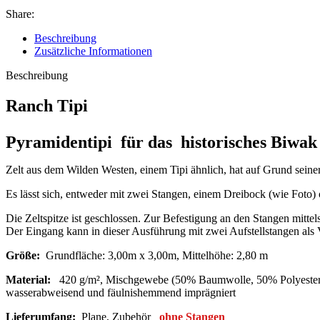
Share:
Beschreibung
Zusätzliche Informationen
Beschreibung
Ranch Tipi
Pyramidentipi für das historisches Biwak
Zelt aus dem Wilden Westen, einem Tipi ähnlich, hat auf Grund seine
Es lässt sich, entweder mit zwei Stangen, einem Dreibock (wie Foto) o
Die Zeltspitze ist geschlossen. Zur Befestigung an den Stangen mittels 
Der Eingang kann in dieser Ausführung mit zwei Aufstellstangen als
Größe:
Grundfläche: 3,00m x 3,00m, Mittelhöhe: 2,80 m
Material:
420 g/m², Mischgewebe (50% Baumwolle, 50% Polyester),
wasserabweisend und fäulnishemmend imprägniert
Lieferumfang:
Plane, Zubehör
ohne Stangen