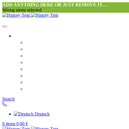
ADD ANYTHING HERE OR JUST REMOVE IT…
Wrong menu selected
Startseite-alt
Philosophie Zeltwerkstatt Halang
FAQ
Kontakt
Downloads
AGB
Datenschutzerklärung
Widerrufsrecht
Versand & Zahlung
Search
Deutsch
0
items
0,00
€