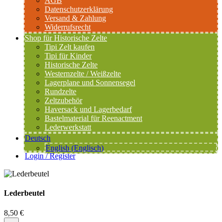
AGB
Datenschutzerklärung
Versand & Zahlung
Widerrufsrecht
Shop für Historische Zelte
Tipi Zelt kaufen
Tipi für Kinder
Historische Zelte
Westernzelte / Weißzelte
Lagerplane und Sonnensegel
Rundzelte
Zeltzubehör
Haversack und Lagerbedarf
Bastelmaterial für Reenactment
Lederwerkstatt
Deutsch
English
(
Englisch
)
Login / Register
Lederbeutel
8,50
€