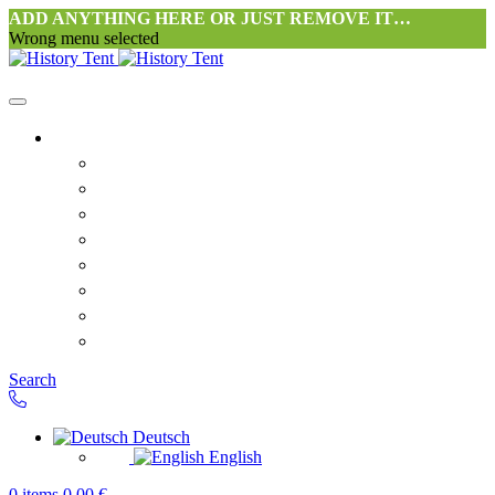
ADD ANYTHING HERE OR JUST REMOVE IT…
Wrong menu selected
Startseite-alt
Philosophie Zeltwerkstatt Halang
FAQ
Kontakt
Downloads
AGB
Datenschutzerklärung
Widerrufsrecht
Versand & Zahlung
Search
Deutsch
English
0
items
0,00
€