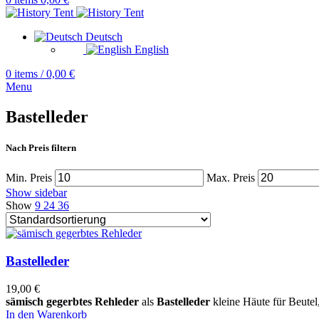
Deutsch
English
0
items
/
0,00
€
Menu
Bastelleder
Nach Preis filtern
Min. Preis
Max. Preis
Show sidebar
Show
9
24
36
Bastelleder
19,00
€
sämisch gegerbtes Rehleder
als
Bastelleder
kleine Häute für Beutel,
In den Warenkorb