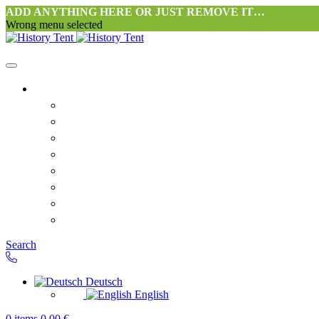
ADD ANYTHING HERE OR JUST REMOVE IT…
Wrong menu selected
Startseite-alt
Philosophie Zeltwerkstatt Halang
FAQ
Kontakt
Downloads
AGB
Datenschutzerklärung
Widerrufsrecht
Versand & Zahlung
Search
Deutsch
English
0
items
0,00
€