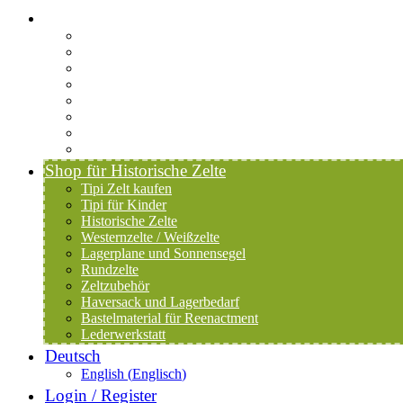
Startseite-alt
Philosophie Zeltwerkstatt Halang
FAQ
Kontakt
Downloads
AGB
Datenschutzerklärung
Versand & Zahlung
Widerrufsrecht
Shop für Historische Zelte
Tipi Zelt kaufen
Tipi für Kinder
Historische Zelte
Westernzelte / Weißzelte
Lagerplane und Sonnensegel
Rundzelte
Zeltzubehör
Haversack und Lagerbedarf
Bastelmaterial für Reenactment
Lederwerkstatt
Deutsch
English
(
Englisch
)
Login / Register