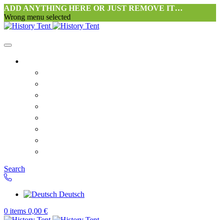
ADD ANYTHING HERE OR JUST REMOVE IT…
Wrong menu selected
Startseite-alt
Philosophie Zeltwerkstatt Halang
FAQ
Kontakt
Downloads
AGB
Datenschutzerklärung
Widerrufsrecht
Versand & Zahlung
Search
Deutsch
0
items
0,00
€