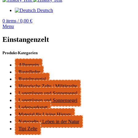
Deutsch
0
items
/
0,00
€
Menu
Einstangenzelt
Produkt-Kategorien
Allgemein
Bastelleder
Bastelmaterial
Historische Zelte / Militärzelte
Lagerplanen und Sonnensegel
Lagerplanen und Sonnensegel
Lederwerkstatt
Material für Living History
Naturzelte / Leben in der Natur
Tipi Zelte