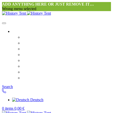
ADD ANYTHING HERE OR JUST REMOVE IT…
Wrong menu selected
Startseite-alt
Philosophie Zeltwerkstatt Halang
FAQ
Kontakt
Downloads
AGB
Datenschutzerklärung
Widerrufsrecht
Versand & Zahlung
Search
Deutsch
0
items
0,00
€