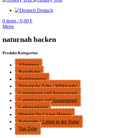
Deutsch
0
items
/
0,00
€
Menu
naturnah backen
Produkt-Kategorien
Allgemein
Bastelleder
Bastelmaterial
Historische Zelte / Militärzelte
Lagerplanen und Sonnensegel
Lagerplanen und Sonnensegel
Lederwerkstatt
Material für Living History
Naturzelte / Leben in der Natur
Tipi Zelte