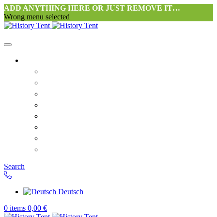
ADD ANYTHING HERE OR JUST REMOVE IT…
Wrong menu selected
Startseite-alt
Philosophie Zeltwerkstatt Halang
FAQ
Kontakt
Downloads
AGB
Datenschutzerklärung
Widerrufsrecht
Versand & Zahlung
Search
Deutsch
0
items
0,00
€