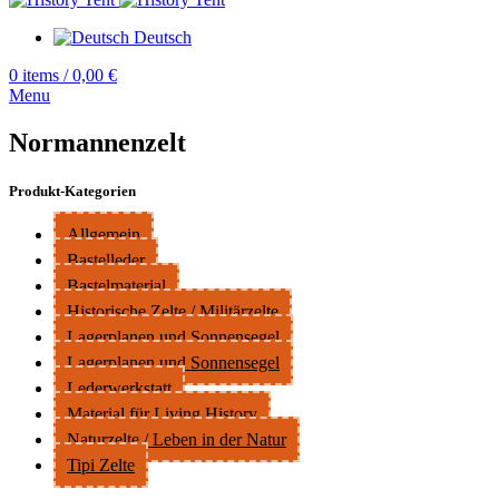
Deutsch
0
items
/
0,00
€
Menu
Normannenzelt
Produkt-Kategorien
Allgemein
Bastelleder
Bastelmaterial
Historische Zelte / Militärzelte
Lagerplanen und Sonnensegel
Lagerplanen und Sonnensegel
Lederwerkstatt
Material für Living History
Naturzelte / Leben in der Natur
Tipi Zelte