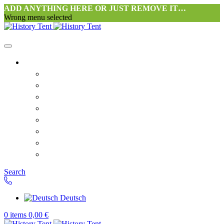
ADD ANYTHING HERE OR JUST REMOVE IT…
Wrong menu selected
Startseite-alt
Philosophie Zeltwerkstatt Halang
FAQ
Kontakt
Downloads
AGB
Datenschutzerklärung
Widerrufsrecht
Versand & Zahlung
Search
Deutsch
0
items
0,00
€