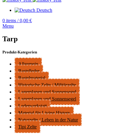
Deutsch
0
items
/
0,00
€
Menu
Tarp
Produkt-Kategorien
Allgemein
Bastelleder
Bastelmaterial
Historische Zelte / Militärzelte
Lagerplanen und Sonnensegel
Lagerplanen und Sonnensegel
Lederwerkstatt
Material für Living History
Naturzelte / Leben in der Natur
Tipi Zelte