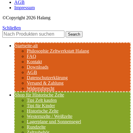
AGB
Impressum
©Copyright 2026 Halang
Schließen
Search
Startseite-alt
Philosophie Zeltwerkstatt Halang
FAQ
Kontakt
Downloads
AGB
Datenschutzerklärung
Versand & Zahlung
Widerrufsrecht
Shop für Historische Zelte
Tipi Zelt kaufen
Tipi für Kinder
Historische Zelte
Westernzelte / Weißzelte
Lagerplane und Sonnensegel
Rundzelte
Zeltzubehör