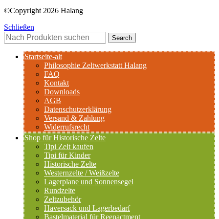
©Copyright 2026 Halang
Schließen
Search
Startseite-alt
Philosophie Zeltwerkstatt Halang
FAQ
Kontakt
Downloads
AGB
Datenschutzerklärung
Versand & Zahlung
Widerrufsrecht
Shop für Historische Zelte
Tipi Zelt kaufen
Tipi für Kinder
Historische Zelte
Westernzelte / Weißzelte
Lagerplane und Sonnensegel
Rundzelte
Zeltzubehör
Haversack und Lagerbedarf
Bastelmaterial für Reenactment