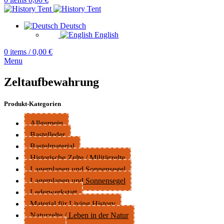
Deutsch
English
0
items
/
0,00
€
Menu
Zeltaufbewahrung
Produkt-Kategorien
Allgemein
Bastelleder
Bastelmaterial
Historische Zelte / Militärzelte
Lagerplanen und Sonnensegel
Lagerplanen und Sonnensegel
Lederwerkstatt
Material für Living History
Naturzelte / Leben in der Natur