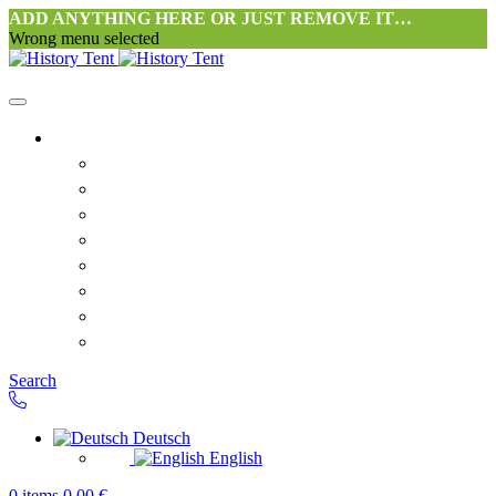
ADD ANYTHING HERE OR JUST REMOVE IT…
Wrong menu selected
Startseite-alt
Philosophie Zeltwerkstatt Halang
FAQ
Kontakt
Downloads
AGB
Datenschutzerklärung
Widerrufsrecht
Versand & Zahlung
Search
Deutsch
English
0
items
0,00
€