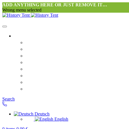
ADD ANYTHING HERE OR JUST REMOVE IT…
Wrong menu selected
Startseite-alt
Philosophie Zeltwerkstatt Halang
FAQ
Kontakt
Downloads
AGB
Datenschutzerklärung
Widerrufsrecht
Versand & Zahlung
Search
Deutsch
English
0
items
0,00
€