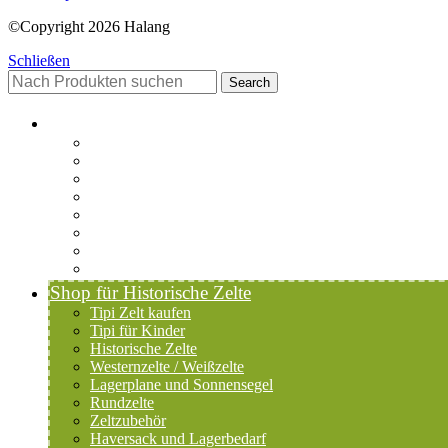
©Copyright 2026 Halang
Schließen
Search
Startseite-alt
Philosophie Zeltwerkstatt Halang
FAQ
Kontakt
Downloads
AGB
Datenschutzerklärung
Versand & Zahlung
Widerrufsrecht
Shop für Historische Zelte
Tipi Zelt kaufen
Tipi für Kinder
Historische Zelte
Westernzelte / Weißzelte
Lagerplane und Sonnensegel
Rundzelte
Zeltzubehör
Haversack und Lagerbedarf