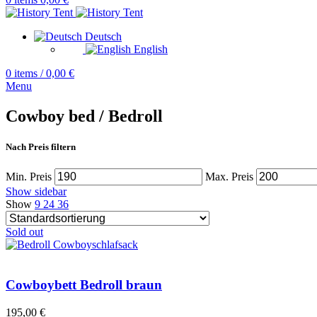
Deutsch
English
0
items
/
0,00
€
Menu
Cowboy bed / Bedroll
Nach Preis filtern
Min. Preis
Max. Preis
Show sidebar
Show
9
24
36
Sold out
Cowboybett Bedroll braun
195,00
€