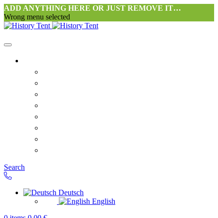
ADD ANYTHING HERE OR JUST REMOVE IT…
Wrong menu selected
Startseite-alt
Philosophie Zeltwerkstatt Halang
FAQ
Kontakt
Downloads
AGB
Datenschutzerklärung
Widerrufsrecht
Versand & Zahlung
Search
Deutsch
English
0
items
0,00
€