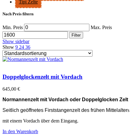
Tipi Zelte
Nach Preis filtern
Min. Preis
Max. Preis
Filter
Show sidebar
Show
9
24
36
Doppelglockenzelt mit Vordach
645,00
€
Normannenzelt mit Vordach oder Doppelglocken Zelt
Seitlich geöffnetes Firststangenzelt des frühen Mittelalter
s
mit einem Vordach über dem Eingang.
In den Warenkorb