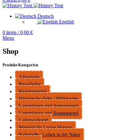
Deutsch
English
0
items
/
0,00
€
Menu
Shop
Produkt-Kategorien
Allgemein
Bastelleder
Bastelmaterial
Historische Zelte / Militärzelte
Lagerplanen und Sonnensegel
Lagerplanen und Sonnensegel
Lederwerkstatt
Material für Living History
Naturzelte / Leben in der Natur