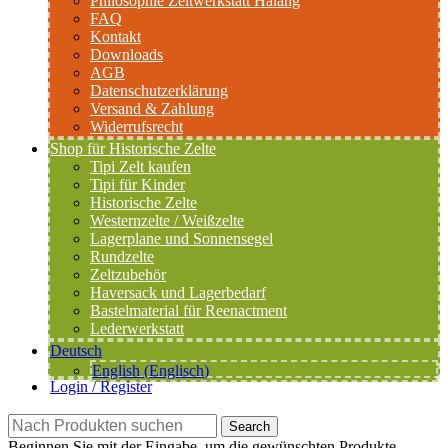
Philosophie Zeltwerkstatt Halang
FAQ
Kontakt
Downloads
AGB
Datenschutzerklärung
Versand & Zahlung
Widerrufsrecht
Shop für Historische Zelte
Tipi Zelt kaufen
Tipi für Kinder
Historische Zelte
Westernzelte / Weißzelte
Lagerplane und Sonnensegel
Rundzelte
Zeltzubehör
Haversack und Lagerbedarf
Bastelmaterial für Reenactment
Lederwerkstatt
Deutsch
English
(
Englisch
)
Login / Register
Search
Beginnen Sie mit der Eingabe, um die gewünschten Produkte